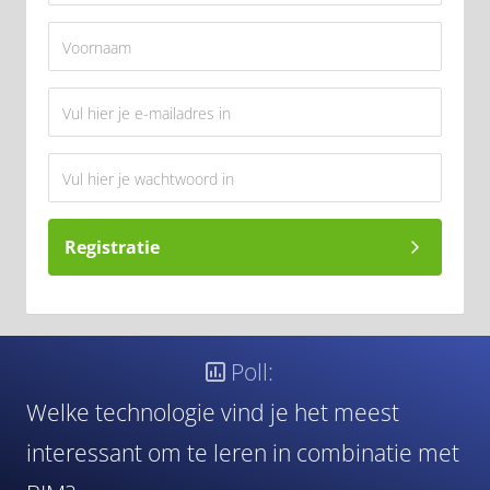
Registratie
Poll:
Welke technologie vind je het meest
interessant om te leren in combinatie met