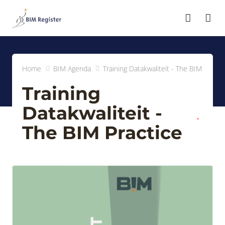
head
Home
BIM Agenda
Training Datakwaliteit - The BIM Practi
Training
Datakwaliteit -
The BIM Practice