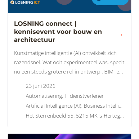
LOSNING connect |
kennisevent voor bouw en
architectuur
Kunstmatige intelligentie (AI) ontwikkelt zich
razendsnel. Wat ooit experimenteel was, speelt
nu een steeds grotere rol in ontwerp-, BIM- en
projectprocessen, en brengt nieuwe
23 juni 2026
uitdagingen met zich mee rondom data,
Automatisering, IT dienstverlener
veiligheid en wetgeving.
Artificial Intelligence (AI), Business Intelligence , Data, Projectmanagement, Service Provider, Wetgeving, Overig
Het Sterrenbeeld 55, 5215 MK 's-Hertogenbosch, Nederland