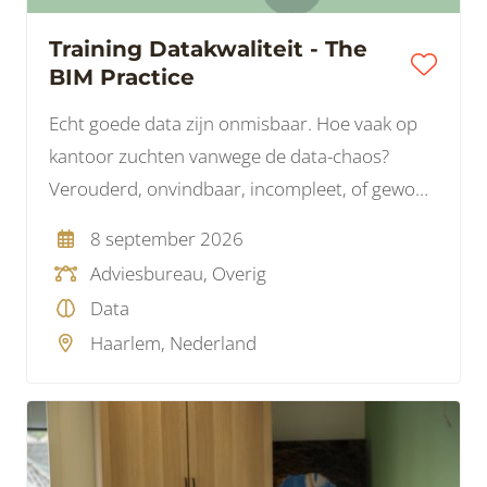
Training Datakwaliteit - The
BIM Practice
Echt goede data zijn onmisbaar. Hoe vaak op
kantoor zuchten vanwege de data-chaos?
Verouderd, onvindbaar, incompleet, of gewoon
fout. Het is een gedoe voor zowel de ICT als
8 september 2026
onze dagelijkse gang van zaken.
Adviesbureau, Overig
Data
Haarlem, Nederland