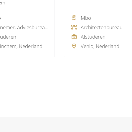
em
o
Mbo
Aannemer, Adviesbureau, Architectenbureau, Ingenieursbureau, Overheid, Softwareleverancier
Architectenbureau
tuderen
Afstuderen
inchem, Nederland
Venlo, Nederland