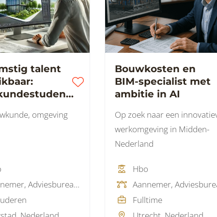
mstig talent
Bouwkosten en
ikbaar:
BIM-specialist met
undestudent
ambitie in AI
 afstudeerplek
wkunde, omgeving
Op zoek naar een innovatie
itaal bouwen
werkomgeving in Midden-
Nederland
o
Hbo
Aannemer, Adviesbureau, Architectenbureau, Ingenieursbureau, Softwareleverancier, Woningcorporatie
tuderen
Fulltime
ystad, Nederland
Utrecht, Nederland