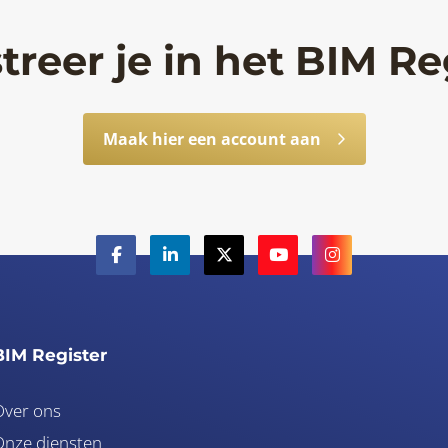
treer je in het BIM Re
Maak hier een account aan
BIM Register
Over ons
nze diensten