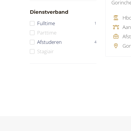
Gorinch
Dienstverband
Hb
Fulltime
1
Parttime
Afs
Afstuderen
4
Gor
Stagiair