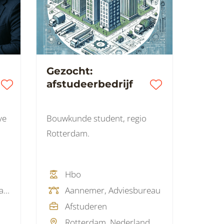
Gezocht:
afstudeerbedrijf
ve
Bouwkunde student, regio
Rotterdam.
Hbo
Aannemer, Adviesbureau, Ingenieursbureau
Aannemer, Adviesbureau
Afstuderen
Rotterdam, Nederland