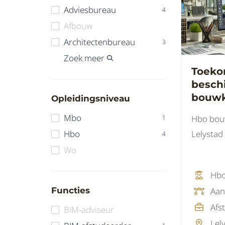
Adviesbureau
4
Afbouw
Architectenbureau
3
Constructiebureau
Fabrikant
Groothandel
Ingenieursbureau
Installatiebureau
IT dienstverlener
Onderwijs
Overheid
Softwareleverancier
Staalconstructie
Toeleverancier
Woningcorporatie
Overig
Zoek meer
3
1
2
1
Toeko
besch
bouwk
Opleidingsniveau
zoekt
Mbo
Hbo bou
1
in dig
Lelystad
Hbo
4
Wo
Hb
Functies
Afs
BIM-adviseur
Lel