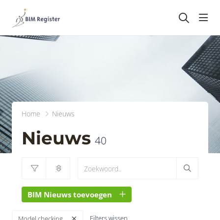
head
Home
Nieuws
Nieuws
40
BIM Nieuws toevoegen
Filters wissen
Model checking