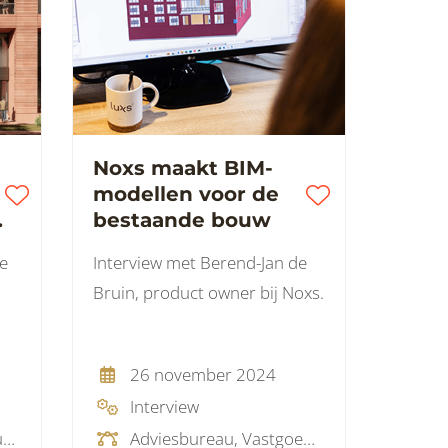
e
Noxs maakt BIM-
modellen voor de
n
bestaande bouw
e
Interview met Berend-Jan de
Bruin, product owner bij Noxs.
26 november 2024
Interview
Adviesbureau, Ingenieursbureau
Adviesbureau, Vastgoed data leverancier