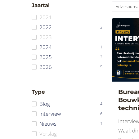
Jaartal
Adviesburea
2021
2022
2
2023
2024
1
2025
3
2026
5
Burea
Type
Bouwk
Blog
4
techni
Interview
6
de sa
Intervie
Nieuws
nog
1
Waal, di
Verslag