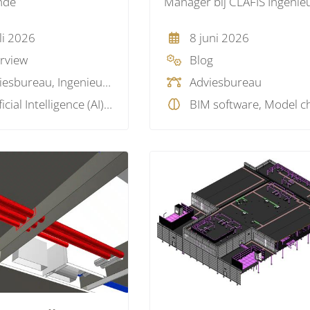
nde
Manager bij CLAFIS Ingenie
kosten
li 2026
8 juni 2026
erview
Blog
Adviesbureau, Ingenieursbureau
Adviesbureau
Artificial Intelligence (AI), BIM protocol, BIM visie, Model checking, Projectmanagement