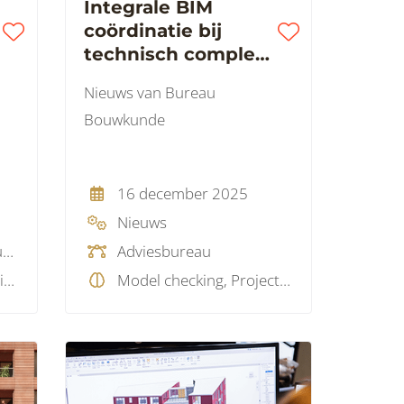
Integrale BIM
coördinatie bij
technisch complex
infrastructuurprojec
Nieuws van Bureau
t
Bouwkunde
16 december 2025
Nieuws
Adviesbureau, Ingenieursbureau
Adviesbureau
BIM standaard, BIM visie, Data, LEAN, Model checking, Projectmanagement, Softskills
Model checking, Projectmanagement