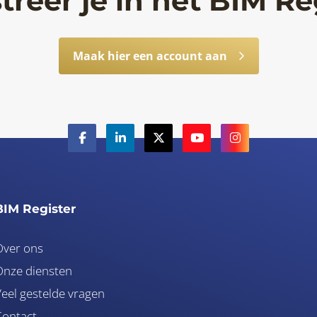
treer je in het BIM Re
Maak hier een account aan
BIM Register
Over ons
nze diensten
eel gestelde vragen
Contact