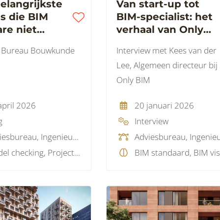
elangrijkste
Van start-up tot
s die BIM
BIM-specialist: het
re niet
verhaal van Only
f signaleert
BIM
n Bureau Bouwkunde
Interview met Kees van der
Lee, Algemeen directeur bij
Only BIM
april 2026
20 januari 2026
g
Interview
Adviesbureau, Ingenieursbureau
Model checking, Projectmanagement