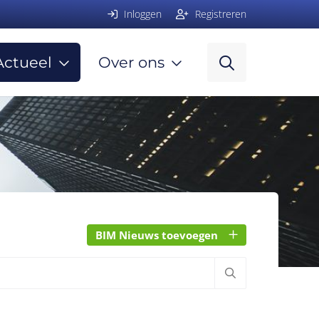
Inloggen
Registreren
Actueel
Over ons
BIM Nieuws toevoegen