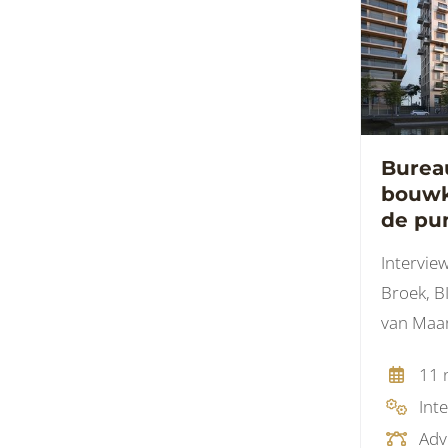
Burea
bouwk
de pu
als mo
Intervie
innova
Broek, 
van Maar
bij Bur
11 
Int