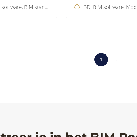
BIM software, BIM standaard, BIM visie, Model checking, Projectmanagement
1
2