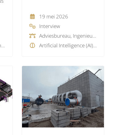
us
19 mei 2026
Interview
Adviesbureau, Ingenieursbureau
BIM software, Model checking, Virtual Reality, Visualisatie
Artificial Intelligence (AI), BIM software, BIM visie, Model checking, Visualisatie