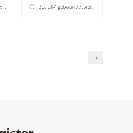
3D, BIM software, Model checking, Projectmanagement
3D, BIM gebouwdossier, BIM standaard, BIM visie, Model checking