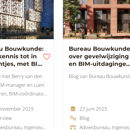
u Bouwkunde:
Bureau Bouwkund
ennis tot in
over gevelwijziging
ntjes, met BIM
en BIM-uitdaginge
tor van
bij SPOT
w met Berry van den
Blog van Bureau Bouwkund
tie
Amsterdam
BIM-manager en Liam
en, BIM-coördinator
eau Bouwkunde
november 2025
27 juni 2025
erview
Blog
Adviesbureau, Ingenieursbureau