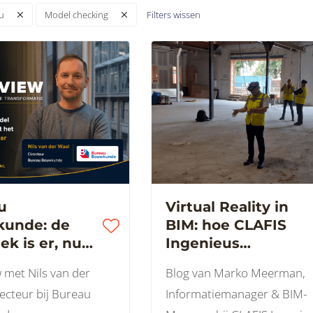
Filters wissen
u
Model checking
u
Virtual Reality in
unde: de
BIM: hoe CLAFIS
ek is er, nu
Ingenieus
menwerking
ontwerpfouten
w met Nils van der
Blog van Marko Meerman,
zichtbaar maakt
recteur bij Bureau
Informatiemanager & BIM-
voordat ze geld