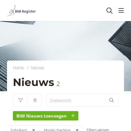
head
Home
Nieuws
Nieuws
2
BIM Nieuws toevoegen
Filters wissen
Fabrikant
Model checking