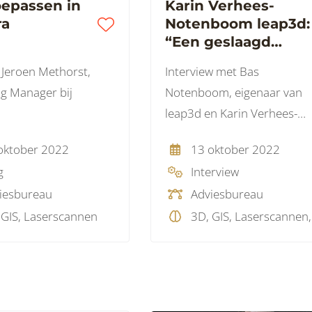
oepassen in
Karin Verhees-
ra
Notenboom leap3d:
“Een geslaagd
project begint met
 Jeroen Methorst,
Interview met Bas
een betrouwbaar
g Manager bij
Notenboom, eigenaar van
beeld van de
leap3d en Karin Verhees-
werkelijkheid”
Notenboom
oktober 2022
13 oktober 2022
g
Interview
iesbureau
Adviesbureau
 GIS, Laserscannen