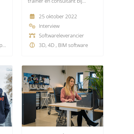
trainer en consultant bij
Elecosoft Nederland
25 oktober 2022
Interview
Softwareleverancier
3D, BIM objecten, BIM protocol, BIM software, BIM standaard, BIM visie, Model checking, Netwerken, Projectmanagement
3D, 4D , BIM software