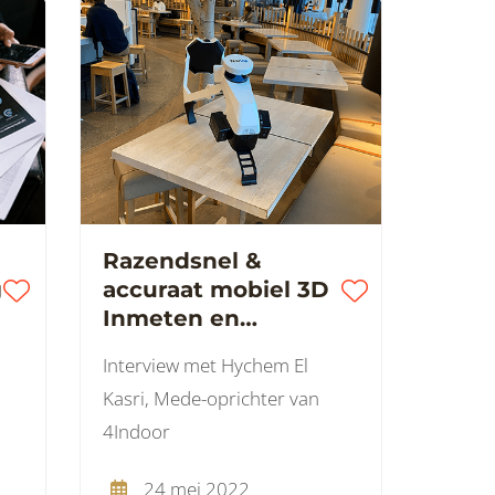
Razendsnel &
g
accuraat mobiel 3D
Inmeten en
visualiseren van
,
Interview met Hychem El
vastgoed met
Kasri, Mede-oprichter van
4Indoor
4Indoor
24 mei 2022