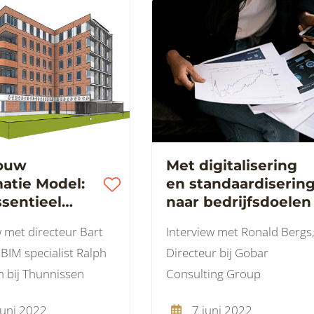
ouw
Met digitalisering
atie Model:
en standaardiserin
sentieel
naar bedrijfsdoelen
deel van het
w met directeur Bart
Interview met Ronald Bergs
roces
BIM specialist Ralph
Directeur bij Gobar
 bij Thunnissen
Consulting Group
juni 2022
7 juni 2022