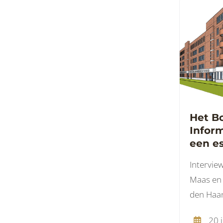
Het B
Inform
een es
onder
Intervie
werkp
Maas en 
den Haan
20 