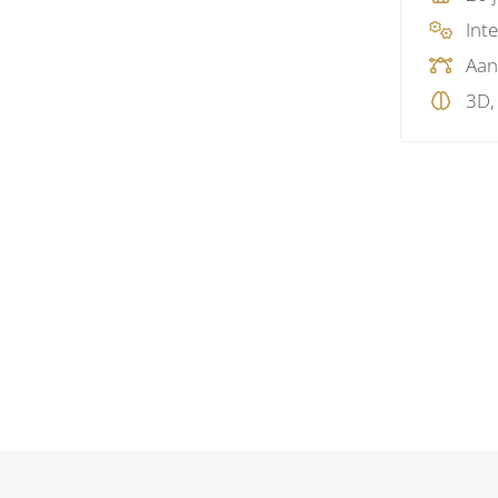
Int
Aa