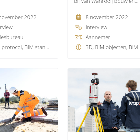
bij Van Wanrooij Bouw en
Ontwikkeling
november 2022
8 november 2022
erview
Interview
iesbureau
Aannemer
BIM protocol, BIM standaard, BIM visie, Projectmanagement