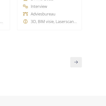
Interview
Adviesbureau
BIM protocol, BIM standaard, BIM visie, Systems Engineering
3D, BIM visie, Laserscannen, Pointcloud, Visualisatie