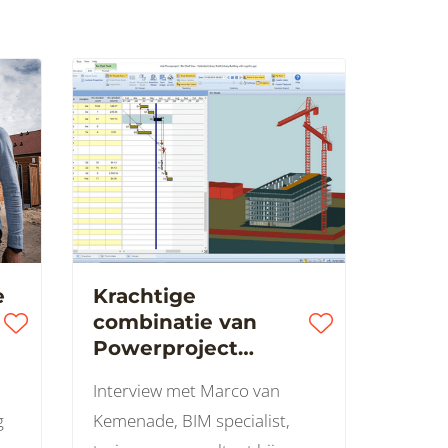
e
Krachtige
combinatie van
Powerproject
planningssoftware
Interview met Marco van
en het Bouw
g
Kemenade, BIM specialist,
Informatie Model