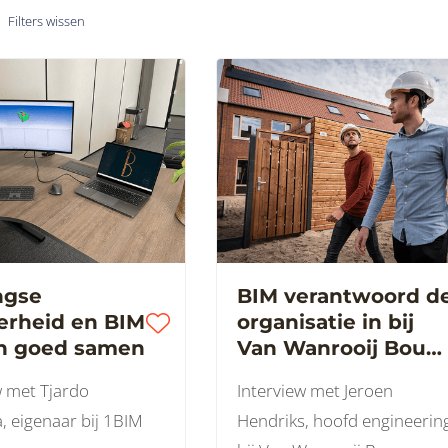
Filters wissen
ngse
BIM verantwoord d
erheid en BIM
organisatie in bij
n goed samen
Van Wanrooij Bouw
en Ontwikkeling
w met Tjardo
Interview met Jeroen
 eigenaar bij 1BIM
Hendriks, hoofd engineerin