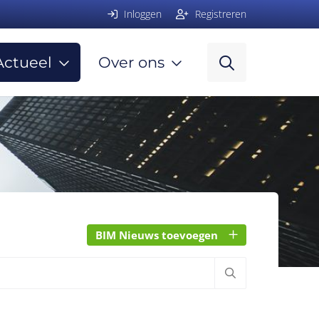
Inloggen
Registreren
Actueel
Over ons
BIM Nieuws toevoegen