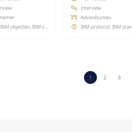
erview
Interview
nnemer
Adviesbureau
3D, BIM objecten, BIM visie
1
2
3