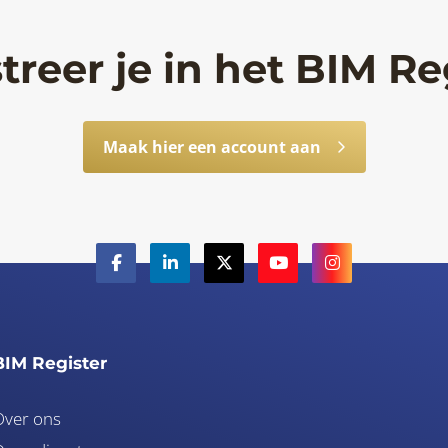
treer je in het BIM Re
Maak hier een account aan
BIM Register
Over ons