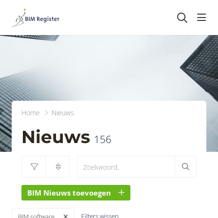
head
Home
Nieuws
Nieuws
156
BIM Nieuws toevoegen
Filters wissen
BIM software