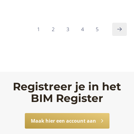
1
2
3
4
5
Registreer je in het
BIM Register
Maak hier een account aan