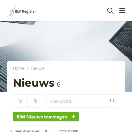
head
Home
Nieuws
Nieuws
6
BIM Nieuws toevoegen
Filters wissen
IT dienstverlener