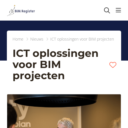
head
Home
Nieuws
ICT oplossingen voor BIM projecten
ICT oplossingen
voor BIM
projecten