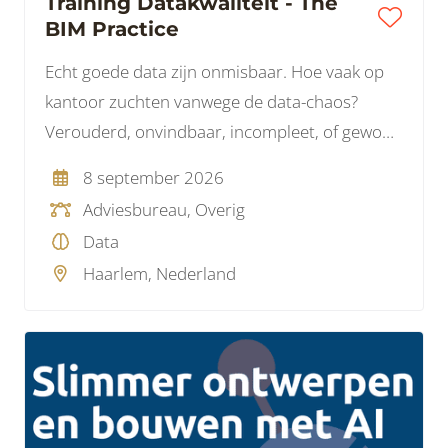
Training Datakwaliteit - The
BIM Practice
Echt goede data zijn onmisbaar. Hoe vaak op
kantoor zuchten vanwege de data-chaos?
Verouderd, onvindbaar, incompleet, of gewoon
fout. Het is een gedoe voor zowel de ICT als
8 september 2026
onze dagelijkse gang van zaken.
Adviesbureau, Overig
Data
Haarlem, Nederland