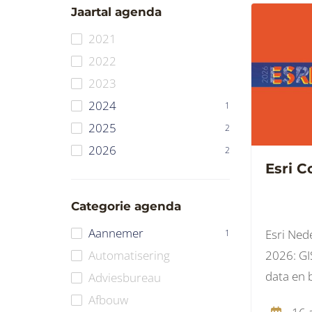
Jaartal agenda
2021
2022
2023
2024
1
2025
2
2026
2
Esri 
Categorie agenda
Aannemer
Esri Ned
1
2026: GI
Automatisering
data en 
Adviesbureau
Afbouw