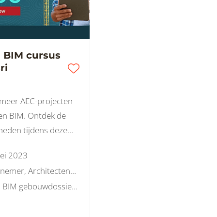
n BIM cursus
ri
meer AEC-projecten
M. Ontdek de
heden tijdens deze
an 4 weken.
ei 2023
Aannemer, Architectenbureau, Constructiebureau, Ingenieursbureau
3D , BIM gebouwdossier, BIM objecten, BIM protocol, Visualisatie