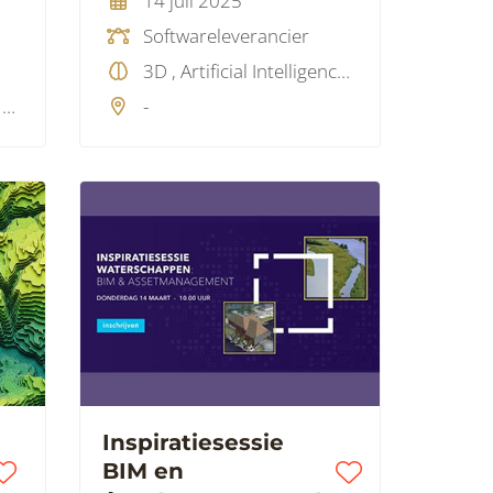
14 juli 2025
Softwareleverancier
3D , Artificial Intelligence (AI), Big Data, Data, GIS, Projectmanagement, Visualisatie
Jaarbeursplein 6, 3521 CA Utrecht, Nederland
-
Inspiratiesessie
BIM en