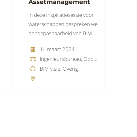
Assetmanagement
In deze inspiratiesessie voor
waterschappen bespreken we
de toepasbaarheid van BIM
binnen waterschappen en de
14 maart 2024
kansen van BIM voor goed
Ingenieursbureau, Opdrachtgever, Overheid, Overig
assetmanagement.
BIM visie, Overig
-