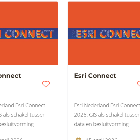
Connect
Esri Connect
erland Esri Connect
Esri Nederland Esri Connec
S als schakel tussen
2026: GIS als schakel tusse
besluitvorming
data en besluitvorming