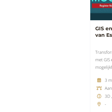
GIS e
van Es
Transfor
met GIS en BI
mogelijk
cursus v
3 m
-