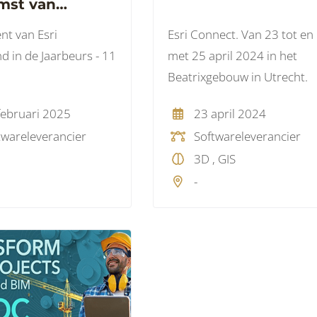
mst van
b op 11
t van Esri
Esri Connect. Van 23 tot en
ri 2025
d in de Jaarbeurs - 11
met 25 april 2024 in het
Beatrixgebouw in Utrecht.
februari 2025
23 april 2024
twareleverancier
Softwareleverancier
3D , GIS
-