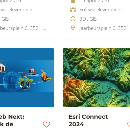
april 2026
15 april 2026
twareleverancier
Softwareleverancier
 GIS
3D , GIS
Jaarbeursplein 6, 3521 CA Utrecht, Nederland
b Next:
Esri Connect
k de
2024