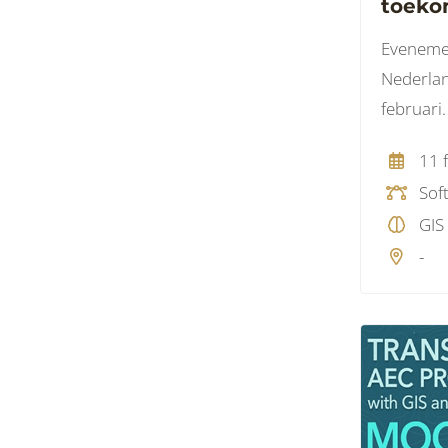
toeko
GeoWe
Evenemen
februa
Nederlan
februari.
11 
Sof
GIS
-