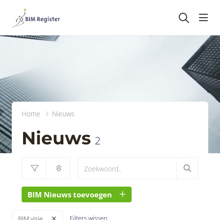
head
Home
Nieuws
Nieuws
2
BIM Nieuws toevoegen
Filters wissen
BIM visie