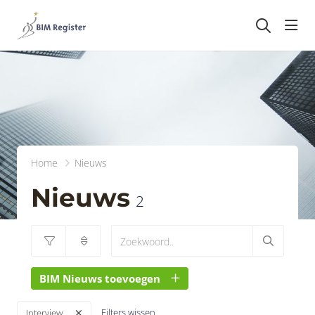
head
Home
Nieuws
Nieuws
2
BIM Nieuws toevoegen
Filters wissen
Interview