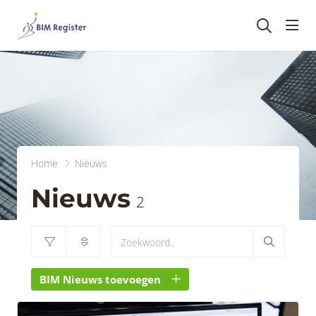
head
Home
Nieuws
Nieuws
2
BIM Nieuws toevoegen