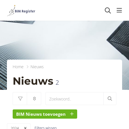
head
Home
Nieuws
Nieuws
2
BIM Nieuws toevoegen
Filters wissen
2024