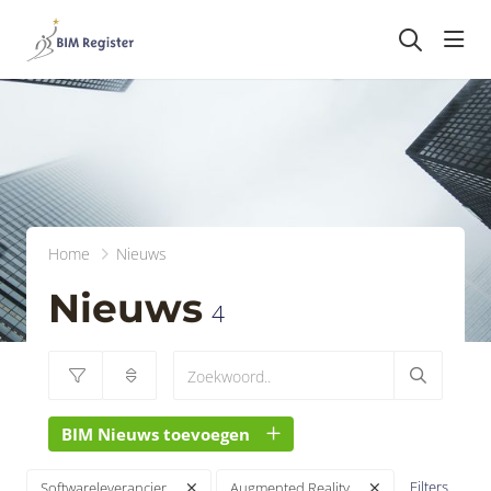
head
Home
Nieuws
Nieuws
4
BIM Nieuws toevoegen
Filters
Softwareleverancier
Augmented Reality