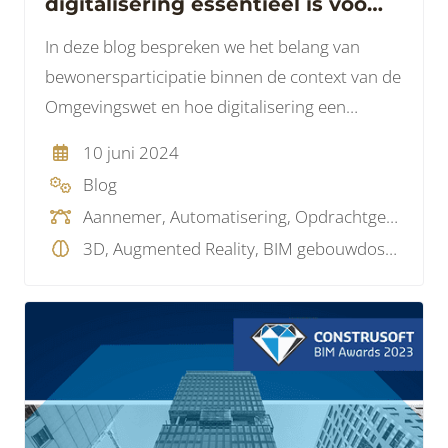
digitalisering essentieel is voor
succes
In deze blog bespreken we het belang van
bewonersparticipatie binnen de context van de
Omgevingswet en hoe digitalisering een
cruciale rol kan spelen in dit proces.
10 juni 2024
Blog
Aannemer, Automatisering, Opdrachtgever, Overheid, Softwareleverancier, Woningcorporatie, Overig
3D, Augmented Reality, BIM gebouwdossier, BIM software, BIM visie, Projectmanagement, SaaS , Virtual Reality, Visualisatie, Overig