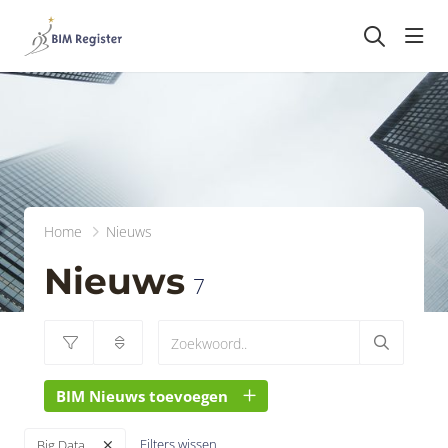
head
Home
Nieuws
Nieuws
7
BIM Nieuws toevoegen
Filters wissen
Big Data