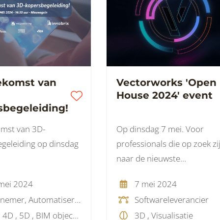
ekomst van
Vectorworks 'Open
House 2024' event
sbegeleiding!
mst van 3D-
Op dinsdag 7 mei. Voor
geleiding op dinsdag
professionals die op zoek zi
naar de nieuwste
ontwikkelingen in
mei 2024
7 mei 2024
ontwerpsoftware.
Aannemer, Automatisering, Fabrikant, Installatiebureau, Opdrachtgever, Woningcorporatie
Softwareleverancier
3D , 4D , 5D , BIM objecten, BIM visie, Virtual Reality, Visualisatie
3D , Visualisatie