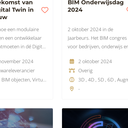
ekomst van
BIM Onderwijsdag
ital Twin in
2024
uw
hoe een modulaire
2 oktober 2024 in de
n een ontwikkelaar
Jaarbeurs. Het BIM congres
ntmoeten in dé Digital
voor bedrijven, onderwijs e
 Nederland. Op
overheid.
november 2024
2 oktober 2024
g 27 november 2024
twareleverancier
Overig
ert Innobrix de
3D , BIM objecten, Virtual Reality, Visualisatie
innovaties in digitale
-
e ontwikkeling en
nning.