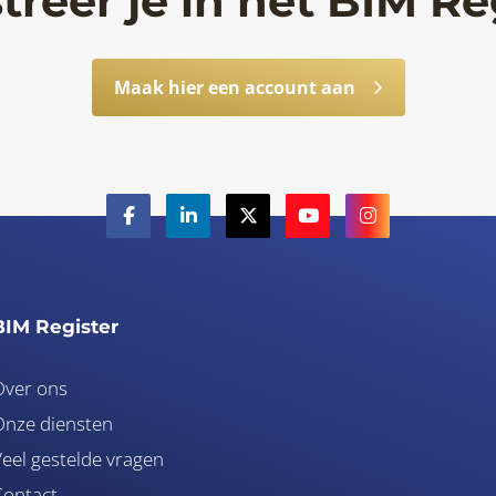
treer je in het BIM Re
Maak hier een account aan
BIM Register
Over ons
nze diensten
eel gestelde vragen
Contact