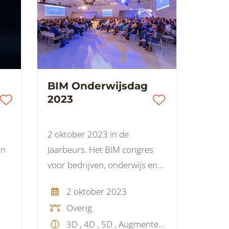
BIM Onderwijsdag
2023
2 oktober 2023 in de
jn
Jaarbeurs. Het BIM congres
voor bedrijven, onderwijs en
overheid.
2 oktober 2023
Overig
3D , 4D , 5D , Augmented Reality, BIM gebouwdossier, BIM objecten, BIM protocol, Laserscannen, Mixed Reality, Model checking, Parametrisch, Projectmanagement, Virtual Reality, Visualisatie