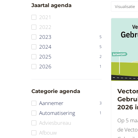
Jaartal agenda
Visualisatie
2021
2022
2023
5
2024
5
2025
2
2026
1
Vecto
Categorie agenda
Gebru
Aannemer
3
2026 
Automatisering
1
Op 5 maa
Adviesbureau
de Vect
Afbouw