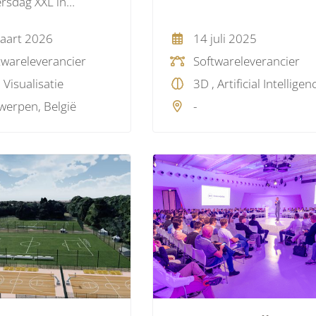
rsdag XXL in
en
aart 2026
14 juli 2025
twareleverancier
Softwareleverancier
 Visualisatie
werpen, België
-