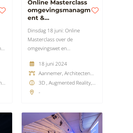
Online Masterclass
omgevingsmanagm
ent &
bewonersparticipati
Dinsdag 18 juni: Online
e
Masterclass over de
n
omgevingswet en
bewonersparticipatie in 3D.
18 juni 2024
Aannemer, Architectenbureau, Opdrachtgever, Overheid, Softwareleverancier, Woningcorporatie, Overig
3D , 4D , 5D , 6D , Augmented Reality, BIM gebouwdossier, BIM objecten, BIM protocol, BIM visie, GIS, Mixed Reality, Model checking, Parametrisch, Programmeren, Projectmanagement, Virtual Reality, Visualisatie
3D , Augmented Reality, BIM objecten, BIM visie, ERP, GIS, Projectmanagement, Virtual Reality, Visualisatie
-