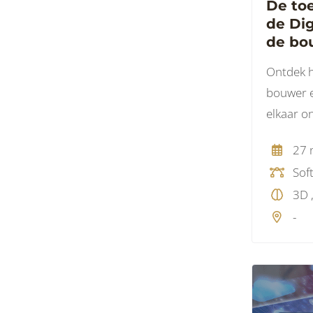
De to
de Dig
de bo
Ontdek 
bouwer e
elkaar o
Twin van
27 
woensda
Sof
presente
nieuwste 
-
stedelijk
bouwpla