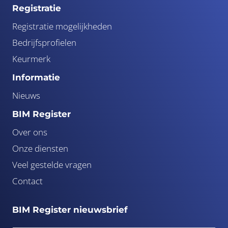
Registratie
Registratie mogelijkheden
Bedrijfsprofielen
Keurmerk
Informatie
Nieuws
BIM Register
Over ons
Onze diensten
Veel gestelde vragen
Contact
BIM Register nieuwsbrief