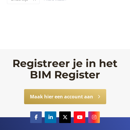
Registreer je in het
BIM Register
Maak hier een account aan