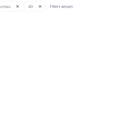
Filters wissen
bureau
4D