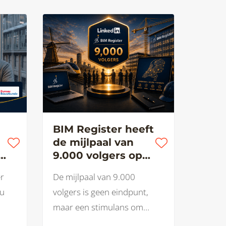
BIM Register heeft
de mijlpaal van
9.000 volgers op
g
LinkedIn bereikt.
er
De mijlpaal van 9.000
au
volgers is geen eindpunt,
maar een stimulans om
verder te bouwen.