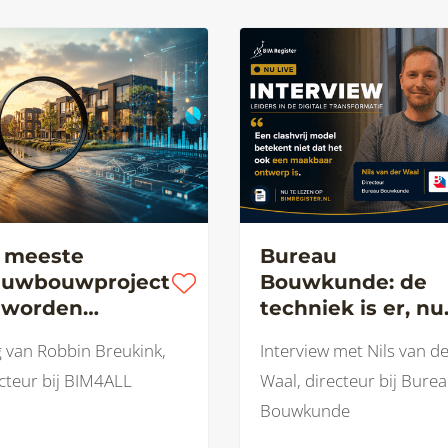
 meeste
Bureau
euwbouwproject
Bouwkunde: de
 worden
techniek is er, nu
rkocht. Maar
de samenwerkin
 van Robbin Breukink,
Interview met Nils van d
grijpen we ook
nog
cteur bij BIM4ALL
Waal, directeur bij Bure
arom?
Bouwkunde