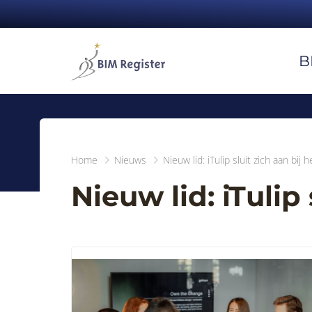
B
Home
Nieuws
Nieuw lid: iTulip sluit zich aan bij
Nieuw lid: iTulip