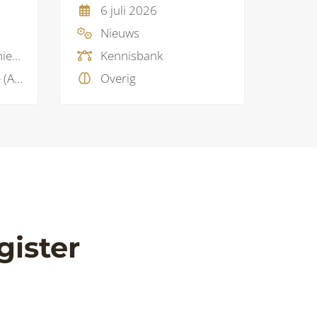
6 juli 2026
Nieuws
Adviesbureau, Ingenieursbureau
Kennisbank
Artificial Intelligence (AI), BIM protocol, BIM visie, Model checking, Projectmanagement
Overig
gister