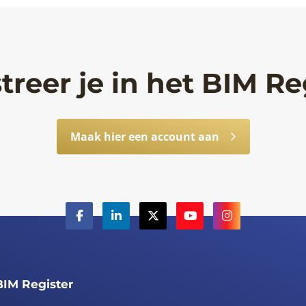
treer je in het BIM Re
Maak hier een account aan
BIM Register