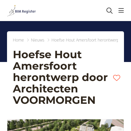
head
Home
Nieuws
Hoefse Hout Amersfoort herontwerp doo
Hoefse Hout
Amersfoort
herontwerp door
Architecten
VOORMORGEN