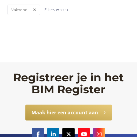
Filters wissen
Vakbond
Registreer je in het
BIM Register
Maak hier een account aan