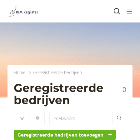
head
Home
Geregistreerde bedrijven
Geregistreerde
0
bedrijven
Geregistreerde bedrijven toevoegen