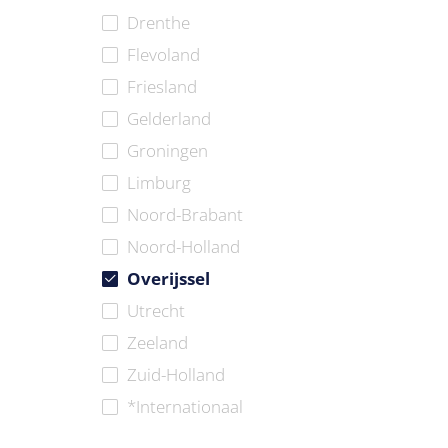
Drenthe
Flevoland
Friesland
Gelderland
Groningen
Limburg
Noord-Brabant
Noord-Holland
Overijssel
Utrecht
Zeeland
Zuid-Holland
*Internationaal