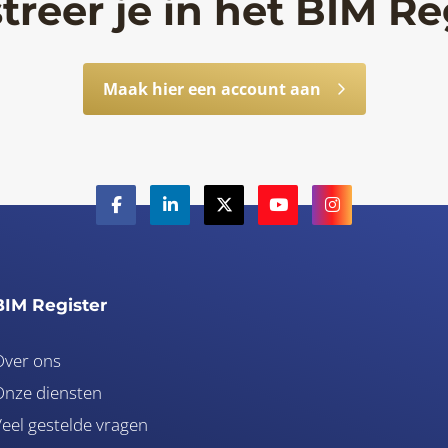
treer je in het BIM Re
Maak hier een account aan
BIM Register
Over ons
nze diensten
eel gestelde vragen