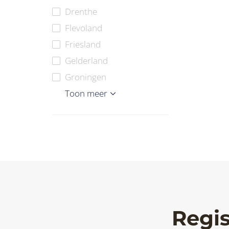
Drenthe
Flevoland
Friesland
Gelderland
Groningen
Limburg
Noord-Brabant
Noord-Holland
Overijssel
Utrecht
Zeeland
Zuid-Holland
*Internationaal
Toon meer
Regis