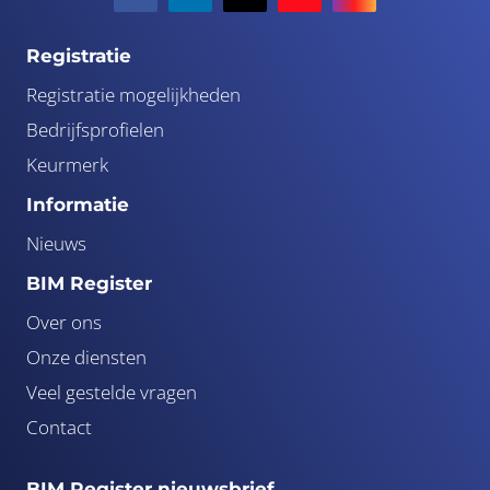
Registratie
Registratie mogelijkheden
Bedrijfsprofielen
Keurmerk
Informatie
Nieuws
BIM Register
Over ons
Onze diensten
Veel gestelde vragen
Contact
BIM Register nieuwsbrief