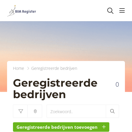
head
Home
Geregistreerde bedrijven
Geregistreerde
0
bedrijven
Geregistreerde bedrijven toevoegen