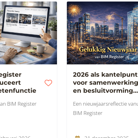
egister
2026 als kantelpunt
duceert
voor samenwerkin
etenfunctie
en besluitvorming
in de bouw.
an BIM Register
Een nieuwjaarsreflectie vanu
Gelukkig nieuwjaar!
BIM Register