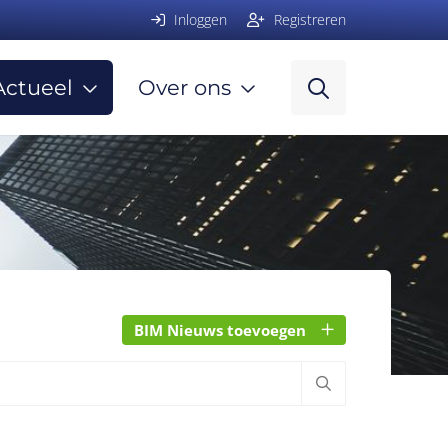
Inloggen
Registreren
Actueel
Over ons
BIM Nieuws toevoegen