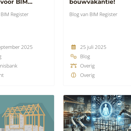
 voor BIM
bouwvakantie!
er leden
 BIM Register
Blog van BIM Register
eptember 2025
25 juli 2025
g
Blog
nisbank
Overig
nt
Overig