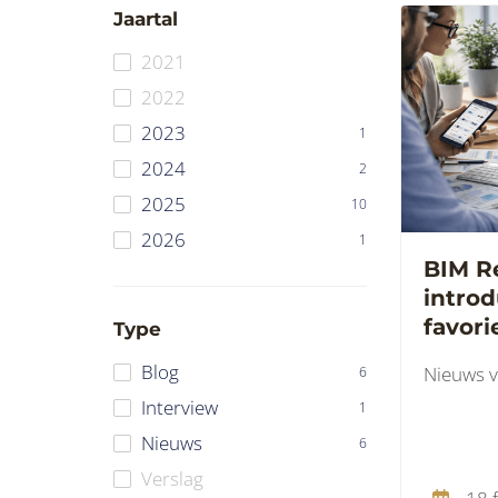
Jaartal
2021
2022
2023
1
2024
2
2025
10
2026
1
BIM R
intro
favori
Type
Blog
Nieuws v
6
Interview
1
Nieuws
6
Verslag