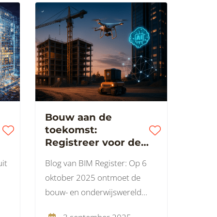
Bouw aan de
g
toekomst:
Registreer voor de
BIM Onderwijsdag
it
Blog van BIM Register: Op 6
2025
oktober 2025 ontmoet de
bouw- en onderwijswereld
elkaar in Jaarbeurs Utrecht.