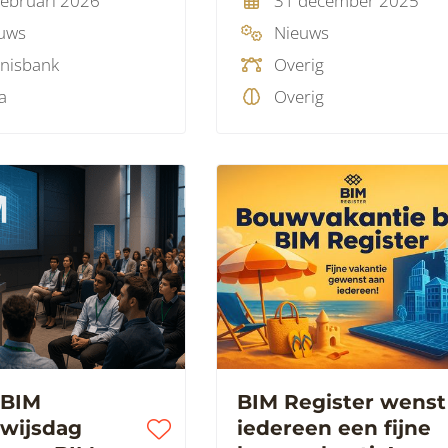
februari 2026
31 december 2025
uws
Nieuws
nisbank
Overig
a
Overig
 BIM
BIM Register wenst
wijsdag
iedereen een fijne