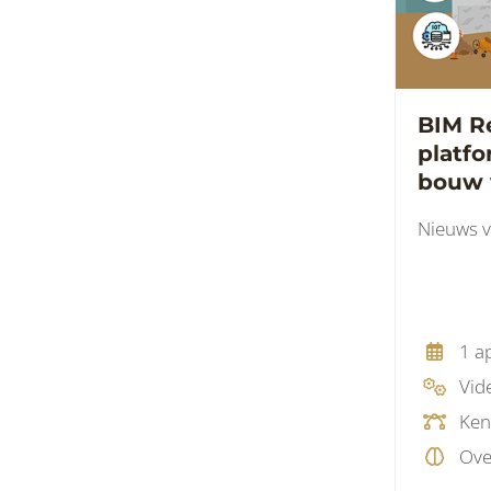
BIM Re
platfo
bouw 
Nieuws v
1 a
Vid
Ken
Ove