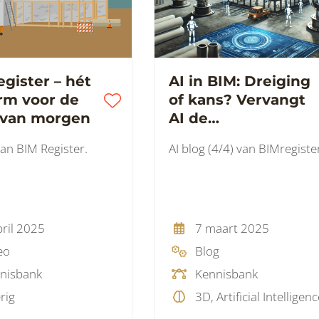
gister – hét
AI in BIM: Dreiging
rm voor de
of kans? Vervangt
van morgen
AI de
projectmanager?
an BIM Register.
AI blog (4/4) van BIMregiste
pril 2025
7 maart 2025
eo
Blog
nisbank
Kennisbank
rig