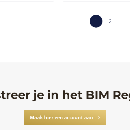
1
2
treer je in het BIM Re
Maak hier een account aan