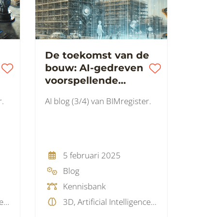
De toekomst van de
bouw: AI-gedreven
voorspellende
analyses in BIM
r.
AI blog (3/4) van BIMregister.
5 februari 2025
Blog
Kennisbank
3D, Artificial Intelligence (AI), BIM visie, Projectmanagement
3D, Artificial Intelligence (AI)