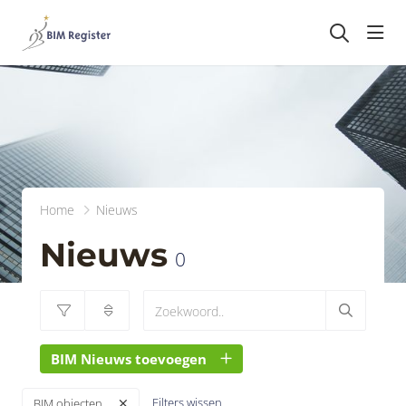
head
Home
Nieuws
Nieuws
0
BIM Nieuws toevoegen
Filters wissen
BIM objecten