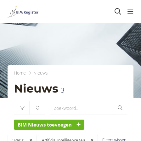
head
Home
Nieuws
Nieuws
3
BIM Nieuws toevoegen
Filters wissen
Overig
Artificial Intelligence (AI)