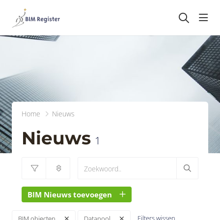
head
Home
Nieuws
Nieuws
1
BIM Nieuws toevoegen
Filters wissen
BIM objecten
Datapool