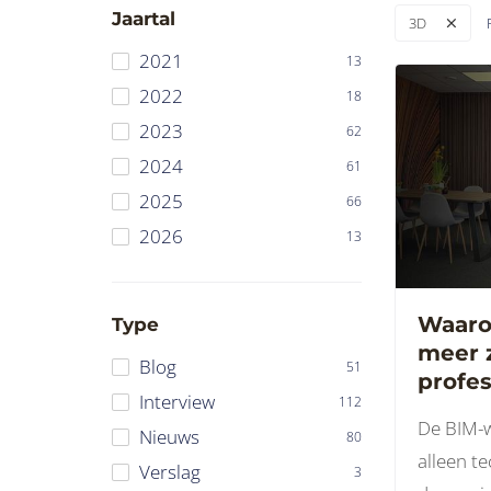
Jaartal
3D
2021
13
2022
18
2023
62
2024
61
2025
66
2026
13
Waaro
Type
meer 
Blog
51
profes
Interview
112
het k
De BIM-w
Nieuws
opdra
80
alleen t
werk
Verslag
3