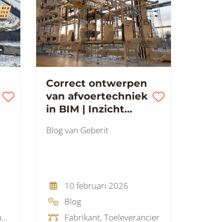
Correct ontwerpen
van afvoertechniek
in BIM | Inzicht
m
vanuit Geberit
Blog van Geberit
t
10 februari 2026
Blog
Adviesbureau, Ingenieursbureau
Fabrikant, Toeleverancier