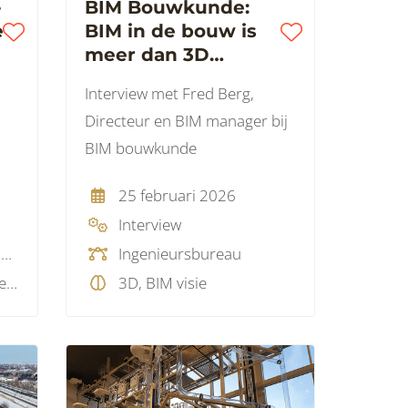
-
BIM Bouwkunde:
e
BIM in de bouw is
meer dan 3D
modelleren alleen
Interview met Fred Berg,
Directeur en BIM manager bij
BIM bouwkunde
25 februari 2026
Interview
Automatisering, IT dienstverlener, Softwareleverancier
Ingenieursbureau
3D, Artificial Intelligence (AI), Data, GIS, SaaS , Visualisatie
3D, BIM visie