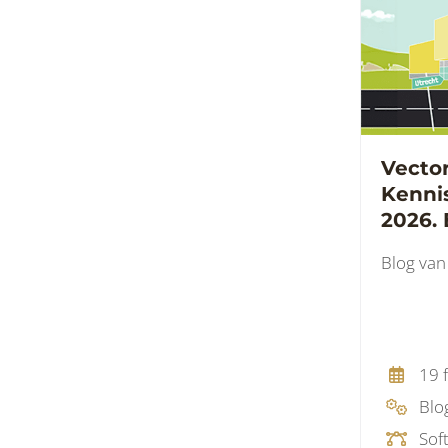
Vecto
Kenni
2026. 
kennis
Blog van
en ins
19 
Blo
Sof