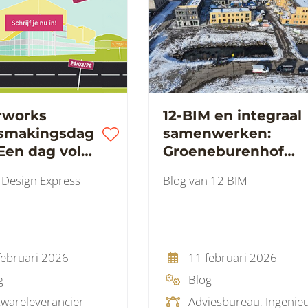
rworks
12-BIM en integraal
smakingsdag
samenwerken:
Een dag vol
Groeneburenhof
, verdieping
Zwolle als duurzaa
 Design Express
Blog van 12 BIM
piratie
woningbouwprojec
februari 2026
11 februari 2026
g
Blog
twareleverancier