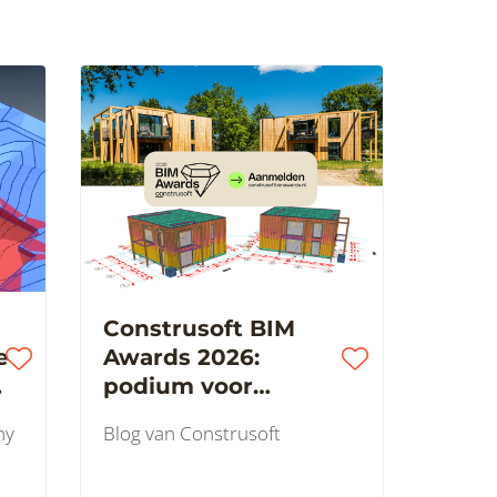
Construsoft BIM
e
Awards 2026:
podium voor
innovatieve 3D BIM-
ny
Blog van Construsoft
projecten