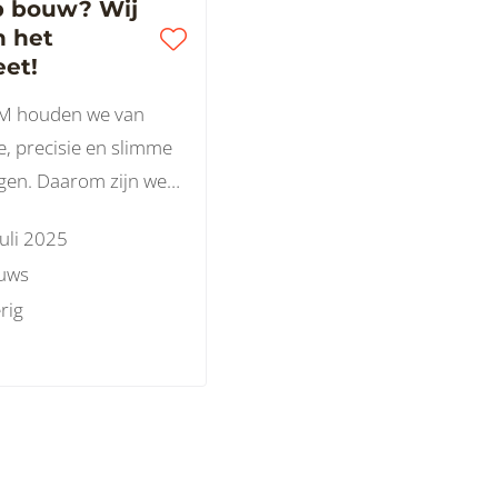
b bouw? Wij
 het
eet!
IM houden we van
ie, precisie en slimme
gen. Daarom zijn we
en sterk in het maken
juli 2025
llen op basis van 3D-
uws
aar ook in het leveren
rig
gwaardig tekenwerk
fab bouw.