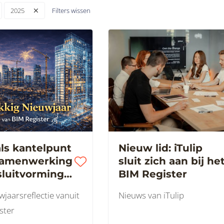
Filters wissen
2025
ls kantelpunt
Nieuw lid: iTulip
samenwerking
sluit zich aan bij he
sluitvorming
BIM Register
 bouw.
wjaarsreflectie vanuit
Nieuws van iTulip
ig nieuwjaar!
ster