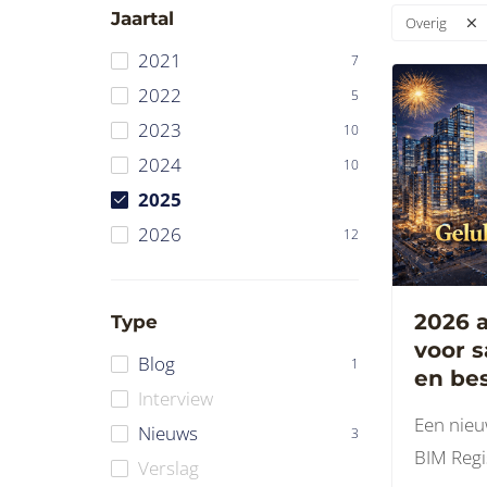
Jaartal
Overig
2021
7
2022
5
2023
10
2024
10
2025
2026
12
2026 a
Type
voor 
Blog
1
en be
Interview
in de
Een nieu
Nieuws
Gelukk
3
BIM Regi
Verslag