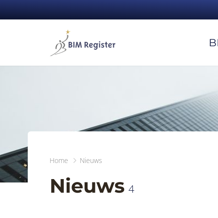
B
Home
Nieuws
Nieuws
4