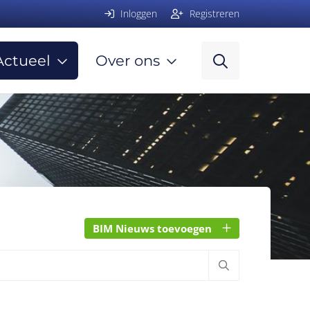
Inloggen
Registreren
Actueel
Over ons
BIM Nieuws toevoegen