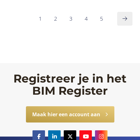
1
2
3
4
5
Registreer je in het
BIM Register
Maak hier een account aan