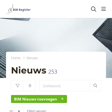
head
Home
Nieuws
Nieuws
253
BIM Nieuws toevoegen
Filters wissen
3D