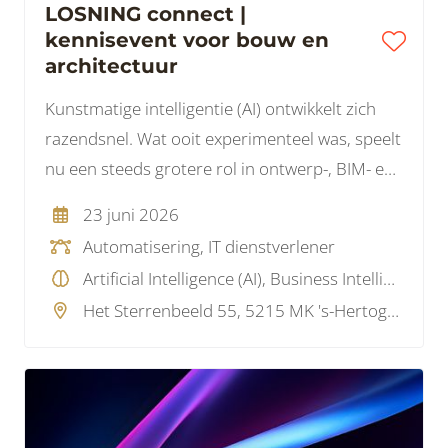
LOSNING connect |
kennisevent voor bouw en
architectuur
Kunstmatige intelligentie (AI) ontwikkelt zich
razendsnel. Wat ooit experimenteel was, speelt
nu een steeds grotere rol in ontwerp-, BIM- en
projectprocessen, en brengt nieuwe
23 juni 2026
uitdagingen met zich mee rondom data,
Automatisering, IT dienstverlener
veiligheid en wetgeving.
Artificial Intelligence (AI), Business Intelligence , Data, Projectmanagement, Service Provider, Wetgeving, Overig
Het Sterrenbeeld 55, 5215 MK 's-Hertogenbosch, Nederland