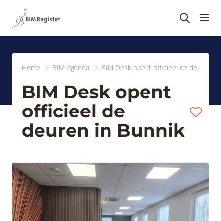
head
Home
BIM Agenda
BIM Desk opent officieel de deuren in
BIM Desk opent
officieel de
deuren in Bunnik