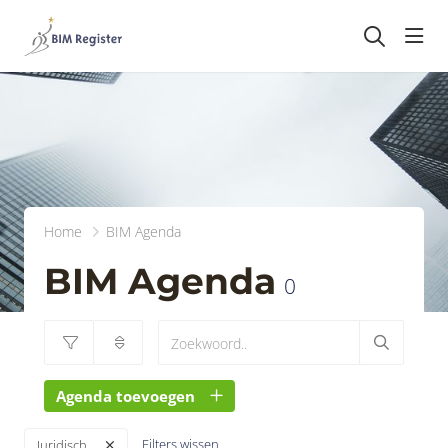
head
Home
BIM Agenda
BIM Agenda
0
Agenda toevoegen
Filters wissen
Juridisch