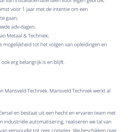
f van installatiematerialen voor eigen gebruik;
omst voor 1 jaar met de intentie om een
te gaan;
ouwde adv-dagen;
ao Metaal & Techniek;
 mogelijkheid tot het volgen van opleidingen en
k erg belangrijk is en blijft.
an Mansveld Techniek. Mansveld Techniek werkt al
 Eersel en bestaat uit een hecht en ervaren team met
 industriële automatisering, realiseren we tal van
 van eenvoudig tot zeer complex. We beschikken over