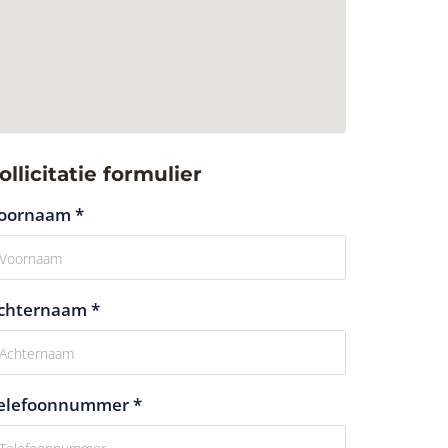
ollicitatie formulier
oornaam *
chternaam *
elefoonnummer *