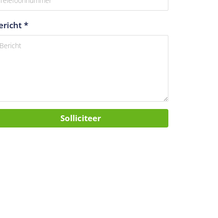
ericht *
Solliciteer