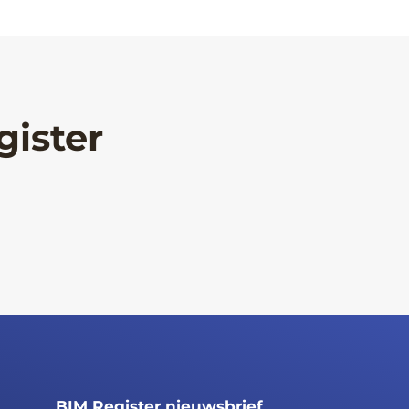
gister
BIM Register nieuwsbrief