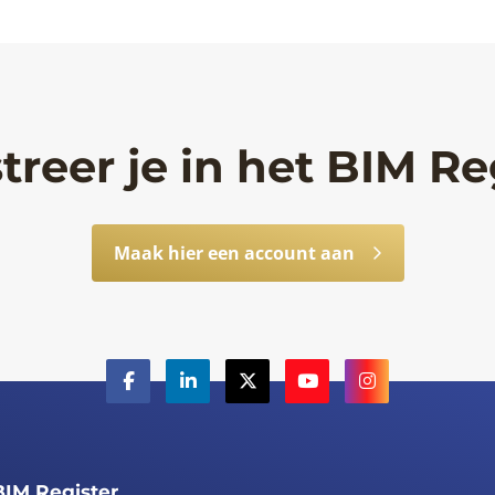
treer je in het BIM Re
Maak hier een account aan
BIM Register