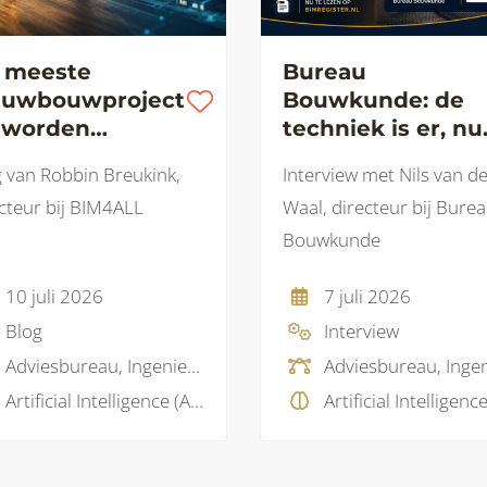
 meeste
Bureau
euwbouwproject
Bouwkunde: de
 worden
techniek is er, nu
rkocht. Maar
de samenwerkin
 van Robbin Breukink,
Interview met Nils van d
grijpen we ook
nog
cteur bij BIM4ALL
Waal, directeur bij Bure
arom?
Bouwkunde
10 juli 2026
7 juli 2026
Blog
Interview
Adviesbureau, Ingenieursbureau
Artificial Intelligence (AI), BIM visie, Business Intelligence , Data