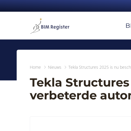
B
Home
Nieuws
Tekla Structures 2025 is nu besch
Tekla Structures
verbeterde autom