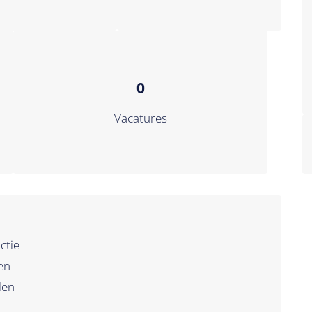
0
Vacatures
ctie
ken
len