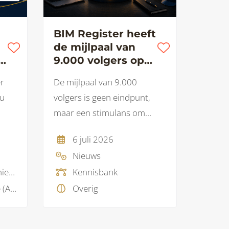
BIM Register heeft
de mijlpaal van
9.000 volgers op
g
LinkedIn bereikt.
er
De mijlpaal van 9.000
au
volgers is geen eindpunt,
maar een stimulans om
verder te bouwen.
6 juli 2026
Nieuws
Adviesbureau, Ingenieursbureau
Kennisbank
Artificial Intelligence (AI), BIM protocol, BIM visie, Model checking, Projectmanagement
Overig