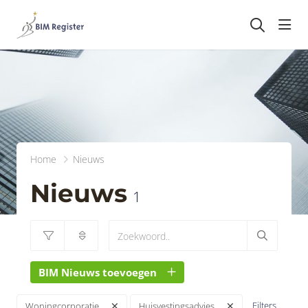
head
Home
Nieuws
Nieuws
1
BIM Nieuws toevoegen
Filters
Woningcorporatie
Huisvestingsadvies