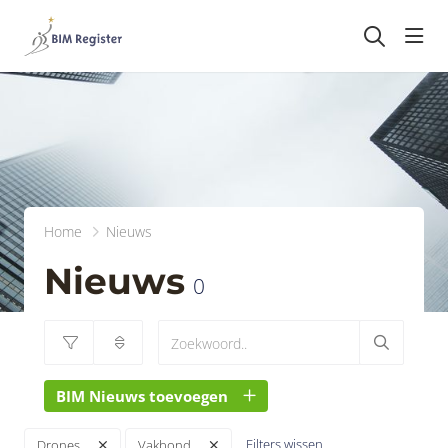
head
Home
Nieuws
Nieuws
0
BIM Nieuws toevoegen
Filters wissen
Drones
Vakbond