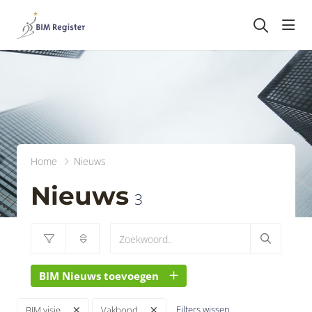
head
Home
Nieuws
Nieuws
3
BIM Nieuws toevoegen
Filters wissen
BIM visie
Vakbond