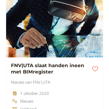
FNV|UTA slaat handen ineen
met BIMregister
Nieuws van FNV|UTA
1 oktober 2020
Nieuws
Vakbond