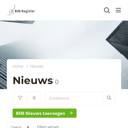
head
Home
Nieuws
Nieuws
0
BIM Nieuws toevoegen
Filters wissen
Overig