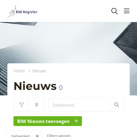
head
Home
Nieuws
Nieuws
0
BIM Nieuws toevoegen
Filters wissen
Netwerken