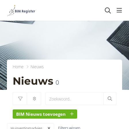
head
Home
Nieuws
Nieuws
0
BIM Nieuws toevoegen
Filters wissen
Huisvestingsadvies