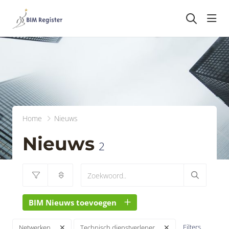
head
Home
Nieuws
Nieuws
2
BIM Nieuws toevoegen
Filters
Netwerken
Technisch dienstverlener