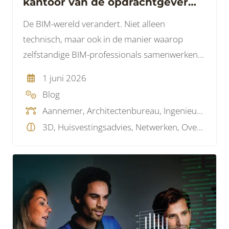
kantoor van de opdrachtgever
werken
De BIM-wereld verandert. Niet alleen
technisch, maar ook in de manier waarop
zelfstandige BIM-professionals samenwerken
met installatiebedrijven.
1 juni 2026
Blog
Aannemer, Architectenbureau, Ingenieursbureau, Installatiebureau, Opdrachtgever, Technisch dienstverlener, Overig
3D, Huisvestingsadvies, Netwerken, Overig