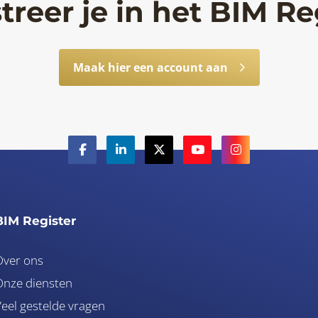
treer je in het BIM Re
Maak hier een account aan
BIM Register
Over ons
nze diensten
eel gestelde vragen