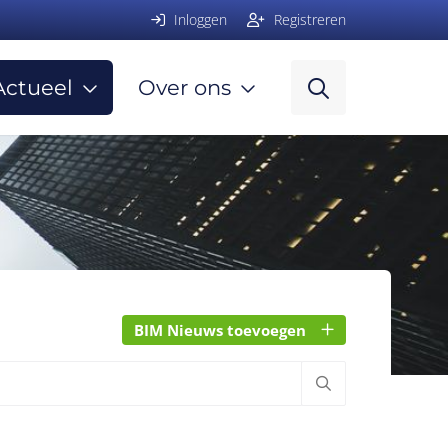
Inloggen
Registreren
Actueel
Over ons
BIM Nieuws toevoegen