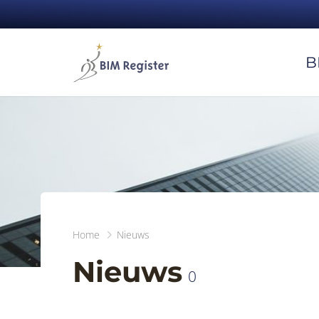
B
Home
Nieuws
Nieuws
0